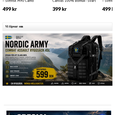
– Svensk M90 Camo
Canvas 100% Bomull - Svart
– Sven
499 kr
399 kr
499 k
Vi tipsar om