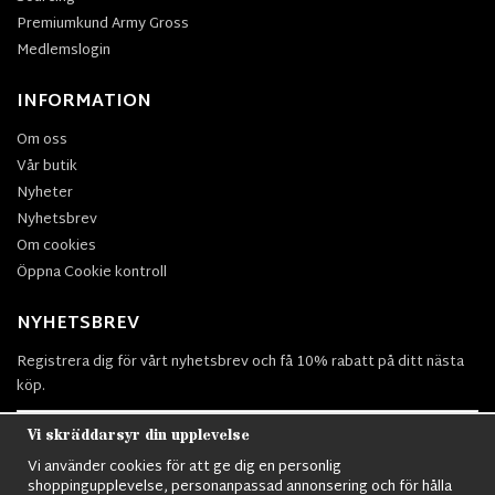
Premiumkund Army Gross
Medlemslogin
INFORMATION
Om oss
Vår butik
Nyheter
Nyhetsbrev
Om cookies
Öppna Cookie kontroll
NYHETSBREV
Registrera dig för vårt nyhetsbrev och få 10% rabatt på ditt nästa
köp.
Vi skräddarsyr din upplevelse
Vi använder cookies för att ge dig en personlig
Prenumerera
shoppingupplevelse, personanpassad annonsering och för hålla