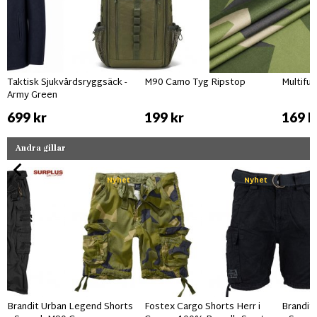
Taktisk Sjukvårdsryggsäck -
M90 Camo Tyg Ripstop
Multifu
Army Green
699 kr
199 kr
169 k
Andra gillar
Nyhet
Nyhet
Brandit Urban Legend Shorts
Fostex Cargo Shorts Herr i
Brandit