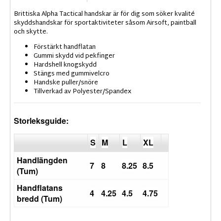
Brittiska Alpha Tactical handskar är för dig som söker kvalité
skyddshandskar för sportaktiviteter såsom Airsoft, paintball
och skytte.
Förstärkt handflatan
Gummi skydd vid pekfinger
Hardshell knogskydd
Stängs med gummivelcro
Handske puller/snöre
Tillverkad av Polyester/Spandex
Storleksguide:
S
M
L
XL
Handlängden
7
8
8.25
8.5
(Tum)
Handflatans
4
4.25
4.5
4.75
bredd (Tum)