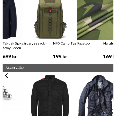
Taktisk Sjukvårdsryggsäck -
M90 Camo Tyg Ripstop
Multifu
Army Green
699 kr
199 kr
169 k
Andra gillar
Rea