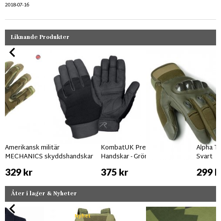
2018-07-16
Liknande Produkter
Amerikansk militär
KombatUK Predator
Alpha Ta
MECHANICS skyddshandskar
Handskar - Grön
Svart
329 kr
375 kr
299 k
Åter i lager & Nyheter
Nyhet