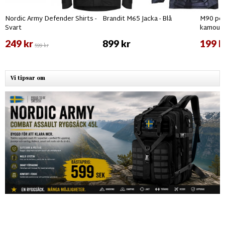
Nordic Army Defender Shirts -
Brandit M65 Jacka - Blå
M90 per
Svart
kamouf
249 kr
899 kr
199 k
599 kr
Vi tipsar om