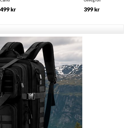
Camo
Olivegrön
499 kr
399 kr