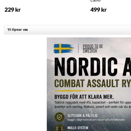
Camo
229 kr
499 kr
Vi tipsar om