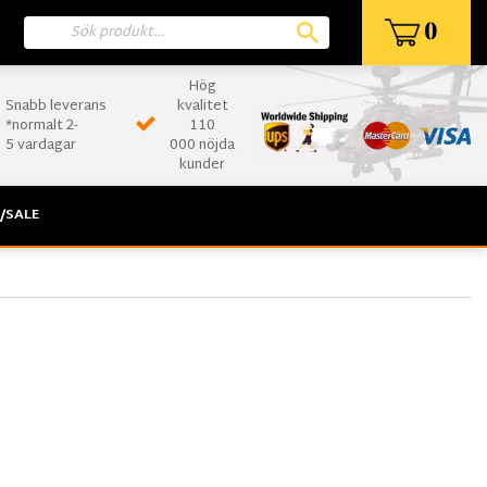
0
Hög
Snabb leverans
kvalitet
*normalt 2-
110
5 vardagar
000 nöjda
kunder
/SALE