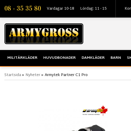
08 - 35 35 80
Vardagar 10-18
Lördag: 11 - 15
Kon
MILITÄRKLÄDER
HUVUDBONADER
DAMKLÄDER
BARN
S
Startsida
»
Nyheter
»
Armytek Partner C1 Pro