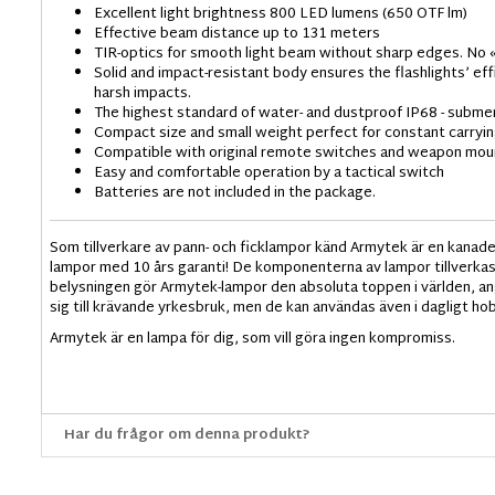
Excellent light brightness 800 LED lumens (650 OTF lm)
Effective beam distance up to 131 meters
TIR-optics for smooth light beam without sharp edges. No «
Solid and impact-resistant body ensures the flashlights’ eff
harsh impacts.
The highest standard of water- and dustproof IP68 - subme
Compact size and small weight perfect for constant carrying
Compatible with original remote switches and weapon mou
Easy and comfortable operation by a tactical switch
Batteries are not included in the package.
Som tillverkare av pann- och ficklampor känd Armytek är en kanaden
lampor med 10 års garanti! De komponenterna av lampor tillverkas 
belysningen gör Armytek-lampor den absoluta toppen i världen, a
sig till krävande yrkesbruk, men de kan användas även i dagligt ho
Armytek är en lampa för dig, som vill göra ingen kompromiss.
Har du frågor om denna produkt?