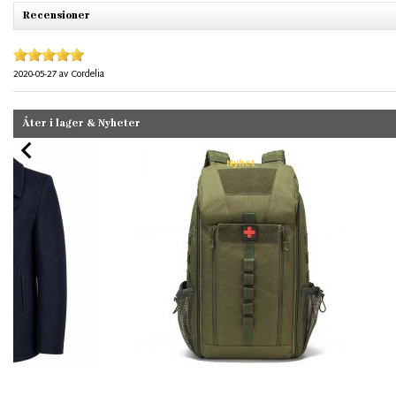
Recensioner
2020-05-27
av
Cordelia
Åter i lager & Nyheter
Nyhet