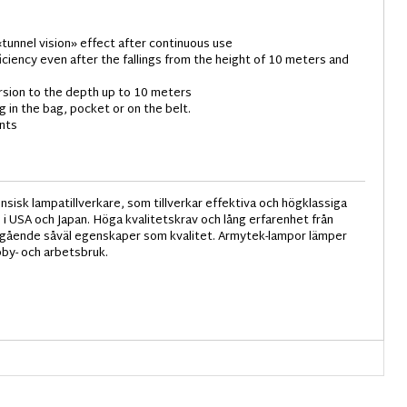
tunnel vision» effect after continuous use
iciency even after the fallings from the height of 10 meters and
rsion to the depth up to 10 meters
 in the bag, pocket or on the belt.
nts
sisk lampatillverkare, som tillverkar effektiva och högklassiga
i USA och Japan. Höga kvalitetskrav och lång erfarenhet från
ngående såväl egenskaper som kvalitet. Armytek-lampor lämper
bby- och arbetsbruk.