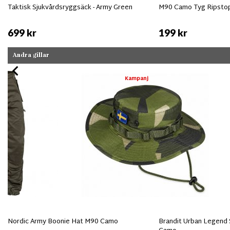
Taktisk Sjukvårdsryggsäck - Army Green
M90 Camo Tyg Ripsto
699 kr
199 kr
Andra gillar
Kampanj
Nordic Army Boonie Hat M90 Camo
Brandit Urban Legend 