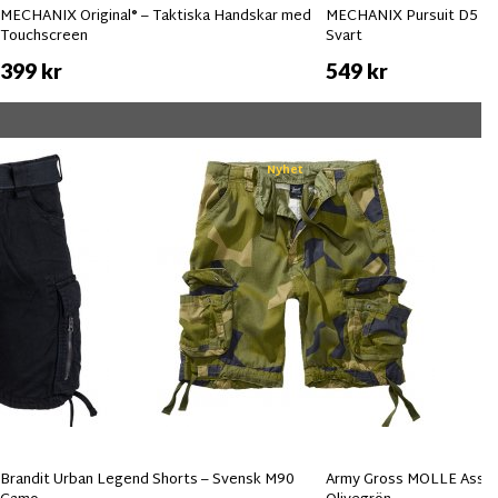
MECHANIX Original® – Taktiska Handskar med
MECHANIX Pursuit D5 Sk
Touchscreen
Svart
399 kr
549 kr
Nyhet
Brandit Urban Legend Shorts – Svensk M90
Army Gross MOLLE Assau