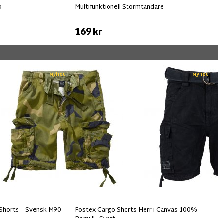
p
Multifunktionell Stormtändare
169 kr
Nyhet
Nyhet
Shorts – Svensk M90
Fostex Cargo Shorts Herr i Canvas 100%