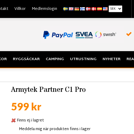
takt
Villkor
Medlemslogin
KOR
RYGGSÄCKAR
CAMPING
UTRUSTNING
NYHETER
REA
Armytek Partner C1 Pro
599 kr
Finns ej i lagret
Meddela mig när produkten finns i lager