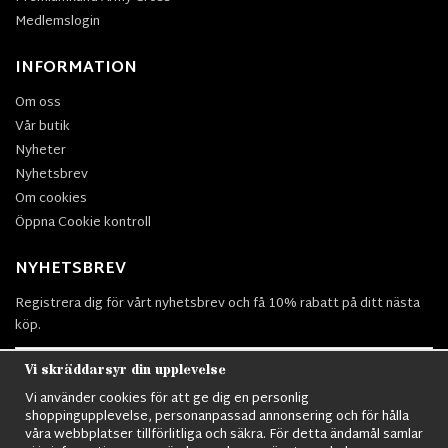
Medlemslogin
INFORMATION
Om oss
Vår butik
Nyheter
Nyhetsbrev
Om cookies
Öppna Cookie kontroll
NYHETSBREV
Registrera dig för vårt nyhetsbrev och få 10% rabatt på ditt nästa
köp.
Vi skräddarsyr din upplevelse
Vi använder cookies för att ge dig en personlig
Prenumerera
shoppingupplevelse, personanpassad annonsering och för hålla
våra webbplatser tillförlitliga och säkra. För detta ändamål samlar