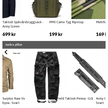
Taktisk Sjukvårdsryggsäck -
M90 Camo Tyg Ripstop
Multifu
Army Green
699 kr
199 kr
169 k
Andra gillar
Surplus Raw Vintage Airborne
BlackField Taktisk-Penna - Grå
Army Gro
byxa - Svart
Svart