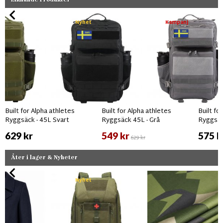
Nyhet
Kampanj
Built for Alpha athletes
Built for Alpha athletes
Built fo
Ryggsäck - 45L Svart
Ryggsäck 45L - Grå
Ryggsäc
629 kr
549 kr
575 k
629 kr
Åter i lager & Nyheter
Nyhet