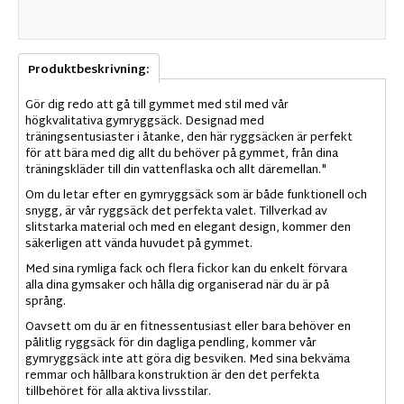
Produktbeskrivning:
Gör dig redo att gå till gymmet med stil med vår
högkvalitativa gymryggsäck. Designad med
träningsentusiaster i åtanke, den här ryggsäcken är perfekt
för att bära med dig allt du behöver på gymmet, från dina
träningskläder till din vattenflaska och allt däremellan."
Om du letar efter en gymryggsäck som är både funktionell och
snygg, är vår ryggsäck det perfekta valet. Tillverkad av
slitstarka material och med en elegant design, kommer den
säkerligen att vända huvudet på gymmet.
Med sina rymliga fack och flera fickor kan du enkelt förvara
alla dina gymsaker och hålla dig organiserad när du är på
språng.
Oavsett om du är en fitnessentusiast eller bara behöver en
pålitlig ryggsäck för din dagliga pendling, kommer vår
gymryggsäck inte att göra dig besviken. Med sina bekväma
remmar och hållbara konstruktion är den det perfekta
tillbehöret för alla aktiva livsstilar.