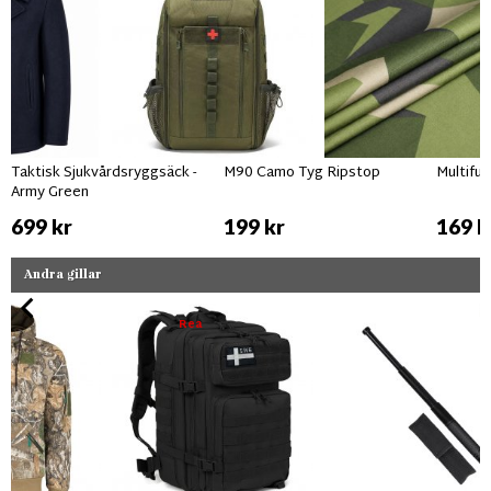
Taktisk Sjukvårdsryggsäck -
M90 Camo Tyg Ripstop
Multifu
Army Green
699 kr
199 kr
169 k
Andra gillar
Rea