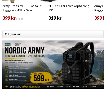
Army Gross MOLLE Assault
Mil Tec Mini Teleskopbatong
Army Gr
Ryggsäck 45L – Svart
13"
Ryggsäc
399 kr
319 kr
399 k
575 kr
Vi tipsar om