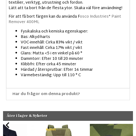
textilier, verktyg, utrustning och fordon.
Lätt att ta bort från de flesta ytor. Skaka väl före användning!
För att få bort färgen kan du använda F
osco Industries® Paint
Remover 400ML
Fysikaliska och kemiska egenskaper:
Bas: Alkyd-harts
VOC-innehåll: Cirka 83% vikt / vikt
Fast innehåll: Cirka 17% vikt / vikt
Glans: Matta <5 i en vinkel på 60 °
Dammtorr: Efter 10 till 20 minuter
Klibbfri: Efter cirka 45 minuter
Härdad / återsprutbar: Efter 16 timmar
Värmebeständig: Upp till 110 ° C
Har du frågor om denna produkt?
Åter i lager & Nyheter
Nyhet