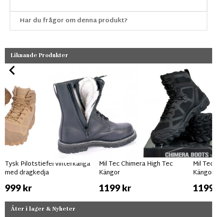
Har du frågor om denna produkt?
Liknande Produkter
Tysk Pilotstiefel vinterkänga
Mil Tec Chimera High Tec
Mil Tec
med dragkedja
Kängor
Kängor 
999 kr
1199 kr
1199 
Åter i lager & Nyheter