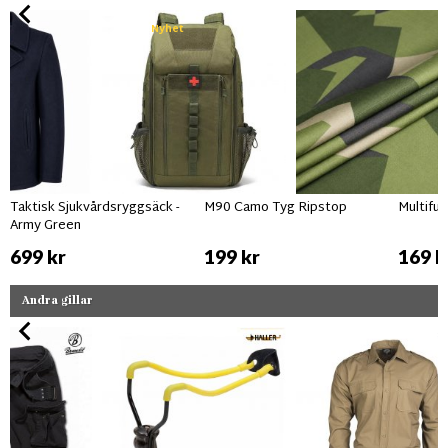
Nyhet
Taktisk Sjukvårdsryggsäck -
M90 Camo Tyg Ripstop
Multifu
Army Green
699 kr
199 kr
169 k
Andra gillar