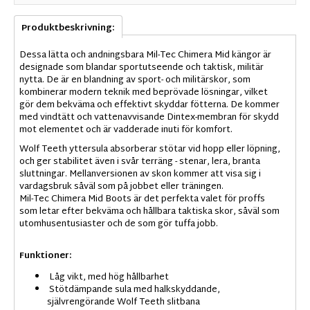
Produktbeskrivning:
Dessa lätta och andningsbara Mil-Tec Chimera Mid kängor är
designade som blandar sportutseende och taktisk, militär
nytta. De är en blandning av sport- och militärskor, som
kombinerar modern teknik med beprövade lösningar, vilket
gör dem bekväma och effektivt skyddar fötterna. De kommer
med vindtätt och vattenavvisande Dintex-membran för skydd
mot elementet och är vadderade inuti för komfort.
Wolf Teeth yttersula absorberar stötar vid hopp eller löpning,
och ger stabilitet även i svår terräng - stenar, lera, branta
sluttningar. Mellanversionen av skon kommer att visa sig i
vardagsbruk såväl som på jobbet eller träningen.
Mil-Tec Chimera Mid Boots är det perfekta valet för proffs
som letar efter bekväma och hållbara taktiska skor, såväl som
utomhusentusiaster och de som gör tuffa jobb.
Funktioner:
Låg vikt, med hög hållbarhet
Stötdämpande sula med halkskyddande,
självrengörande Wolf Teeth slitbana