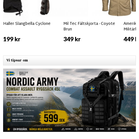
Haller Slangbella Cyclone
Mil Tec Fältskjorta - Coyote
Amerik
Brun
Militärb
199 kr
349 kr
449 k
Vi tipsar om