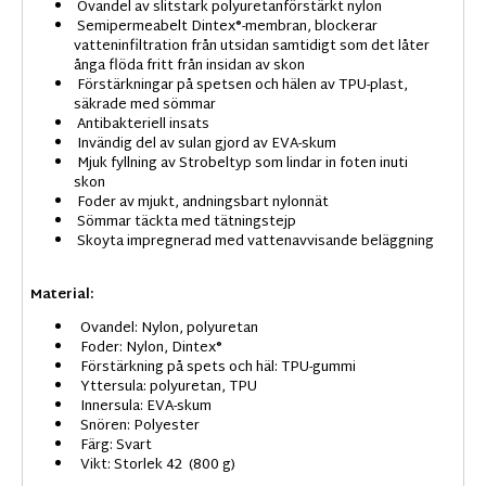
Ovandel av slitstark polyuretanförstärkt nylon
Semipermeabelt Dintex®-membran, blockerar
vatteninfiltration från utsidan samtidigt som det låter
ånga flöda fritt från insidan av skon
Förstärkningar på spetsen och hälen av TPU-plast,
säkrade med sömmar
Antibakteriell insats
Invändig del av sulan gjord av EVA-skum
Mjuk fyllning av Strobeltyp som lindar in foten inuti
skon
Foder av mjukt, andningsbart nylonnät
Sömmar täckta med tätningstejp
Skoyta impregnerad med vattenavvisande beläggning
Material:
Ovandel: Nylon, polyuretan
Foder: Nylon, Dintex®
Förstärkning på spets och häl: TPU-gummi
Yttersula: polyuretan, TPU
Innersula: EVA-skum
Snören: Polyester
Färg: Svart
Vikt: Storlek 42 (800 g)