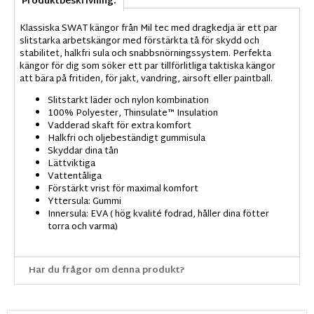
Produktbeskrivning:
Klassiska SWAT kängor från Mil tec med dragkedja är ett par
slitstarka arbetskängor med förstärkta tå för skydd och
stabilitet, halkfri sula och snabbsnörningssystem. Perfekta
kängor för dig som söker ett par tillförlitliga taktiska kängor
att bära på fritiden, för jakt, vandring, airsoft eller paintball.
Slitstarkt läder och nylon kombination
100% Polyester, Thinsulate™ Insulation
Vadderad skaft för extra komfort
Halkfri och oljebeständigt gummisula
Skyddar dina tån
Lättviktiga
Vattentåliga
Förstärkt vrist för maximal komfort
Yttersula: Gummi
Innersula: EVA ( hög kvalité fodrad, håller dina fötter
torra och varma)
Har du frågor om denna produkt?