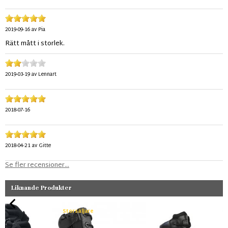
2019-09-16
av
Pia
Rätt mått i storlek.
2019-03-19
av
Lennart
2018-07-16
2018-04-21
av
Gitte
Se fler recensioner...
Liknande Produkter
Storsäljare