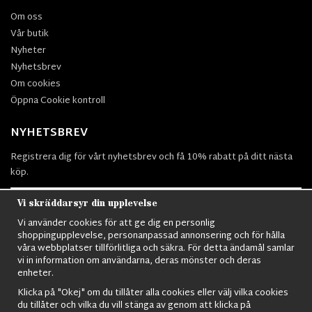
Om oss
Vår butik
Nyheter
Nyhetsbrev
Om cookies
Öppna Cookie kontroll
NYHETSBREV
Registrera dig för vårt nyhetsbrev och få 10% rabatt på ditt nästa
köp.
Vi skräddarsyr din upplevelse
Vi använder cookies för att ge dig en personlig
Prenumerera
shoppingupplevelse, personanpassad annonsering och för hålla
våra webbplatser tillförlitliga och säkra. För detta ändamål samlar
vi in information om användarna, deras mönster och deras
enheter.
Klicka på "Okej" om du tillåter alla cookies eller välj vilka cookies
du tillåter och vilka du vill stänga av genom att klicka på
Nordens största utbud av
Militärkläder
,
M90 kläder,
Militärtöverskott,