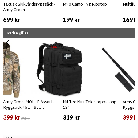
Taktisk Sjukvårdsryggsäck -
M90 Camo Tyg Ripstop
Multifu
Army Green
699 kr
199 kr
169 k
Andra gillar
Rea
Army Gross MOLLE Assault
Mil Tec Mini Teleskopbatong
Army Gr
Ryggsäck 45L – Svart
13"
Ryggsäc
399 kr
319 kr
399 k
575 kr