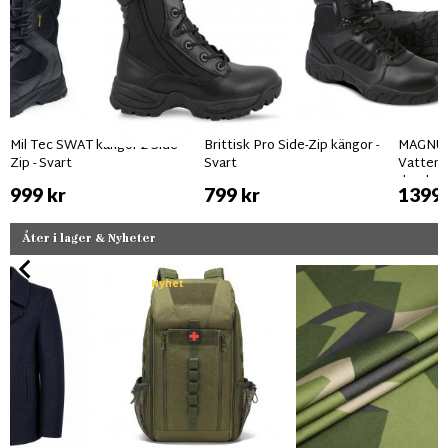
Mil Tec SWAT kängor 2-Side
Brittisk Pro Side-Zip kängor -
MAGNUM
Zip - Svart
Svart
Vattent
dragked
999 kr
799 kr
1399 
Åter i lager & Nyheter
Nyhet