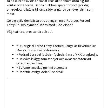
ta på eller ta av dina stövlar utan att behöva oroa dig för
knutar och snören. Denna funktion sparar tid och ger dig
omedelbar tillgång till dina stövlar när du behöver dem som
mest.
Ge dig själv den bästa utrustningen med Rothcos Forced
Entry 8" Deployment Boots med Side Zipper.
Välj kvalitet, prestanda och stil.
* US original Force Entry Tactical känga är tillverkad av
Mocka med andningsförmåga.
* Fodrad övredel (stöder fotleden) med YKK dragkedja.
* Bekväm inlägg som stödjer och avlastar foten vid
längre användning.
* EVA-mellansula / gummi yttersula
* Rostfria övriga delar 8 snörhål.