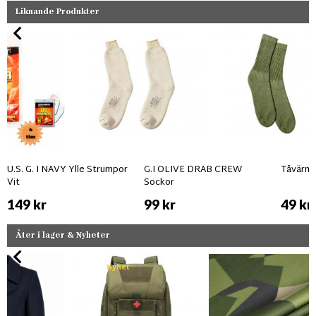
Liknande Produkter
U.S. G. I NAVY Ylle Strumpor
G.I OLIVE DRAB CREW
Tåvärma
Vit
Sockor
149 kr
99 kr
49 kr
Åter i lager & Nyheter
Nyhet