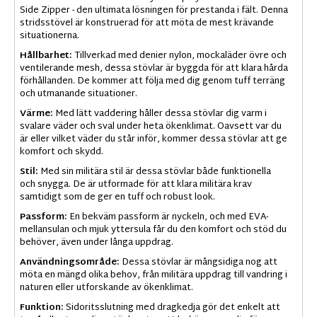
Side Zipper - den ultimata lösningen för prestanda i fält. Denna
stridsstövel är konstruerad för att möta de mest krävande
situationerna.
Hållbarhet:
Tillverkad med denier nylon, mockaläder övre och
ventilerande mesh, dessa stövlar är byggda för att klara hårda
förhållanden. De kommer att följa med dig genom tuff terräng
och utmanande situationer.
Värme:
Med lätt vaddering håller dessa stövlar dig varm i
svalare väder och sval under heta ökenklimat. Oavsett var du
är eller vilket väder du står inför, kommer dessa stövlar att ge
komfort och skydd.
Stil:
Med sin militära stil är dessa stövlar både funktionella
och snygga. De är utformade för att klara militära krav
samtidigt som de ger en tuff och robust look.
Passform:
En bekväm passform är nyckeln, och med EVA-
mellansulan och mjuk yttersula får du den komfort och stöd du
behöver, även under långa uppdrag.
Användningsområde:
Dessa stövlar är mångsidiga nog att
möta en mängd olika behov, från militära uppdrag till vandring i
naturen eller utforskande av ökenklimat.
Funktion:
Sidoritsslutning med dragkedja gör det enkelt att