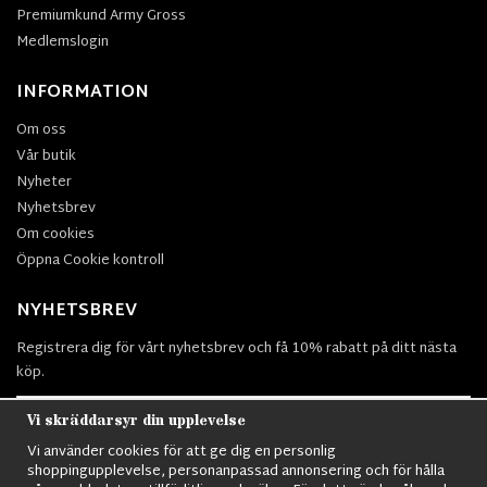
Premiumkund Army Gross
Medlemslogin
INFORMATION
Om oss
Vår butik
Nyheter
Nyhetsbrev
Om cookies
Öppna Cookie kontroll
NYHETSBREV
Registrera dig för vårt nyhetsbrev och få 10% rabatt på ditt nästa
köp.
Vi skräddarsyr din upplevelse
Vi använder cookies för att ge dig en personlig
Prenumerera
shoppingupplevelse, personanpassad annonsering och för hålla