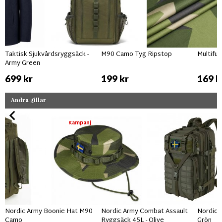
Taktisk Sjukvårdsryggsäck -
M90 Camo Tyg Ripstop
Multifu
Army Green
699 kr
199 kr
169 k
Andra gillar
Kampanj
Nordic Army Boonie Hat M90
Nordic Army Combat Assault
Nordic 
Camo
Ryggsäck 45L - Olive
Grön