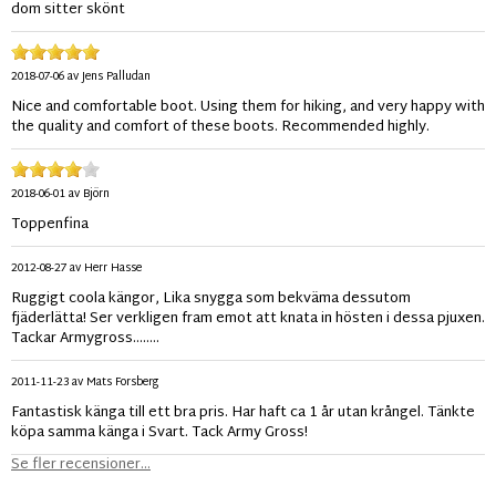
dom sitter skönt
2018-07-06
av
Jens Palludan
Nice and comfortable boot. Using them for hiking, and very happy with
the quality and comfort of these boots. Recommended highly.
2018-06-01
av
Björn
Toppenfina
2012-08-27
av
Herr Hasse
Ruggigt coola kängor, Lika snygga som bekväma dessutom
fjäderlätta! Ser verkligen fram emot att knata in hösten i dessa pjuxen.
Tackar Armygross........
2011-11-23
av
Mats Forsberg
Fantastisk känga till ett bra pris. Har haft ca 1 år utan krångel. Tänkte
köpa samma känga i Svart. Tack Army Gross!
Se fler recensioner...