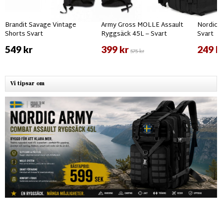
Brandit Savage Vintage
Army Gross MOLLE Assault
Nordic 
Shorts Svart
Ryggsäck 45L – Svart
Svart
549 kr
399 kr
249 k
575 kr
Vi tipsar om