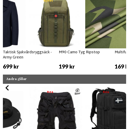
Nyhet
Taktisk Sjukvårdsryggsäck -
M90 Camo Tyg Ripstop
Multifu
Army Green
699 kr
199 kr
169 k
Andra gillar
Rea
Rea