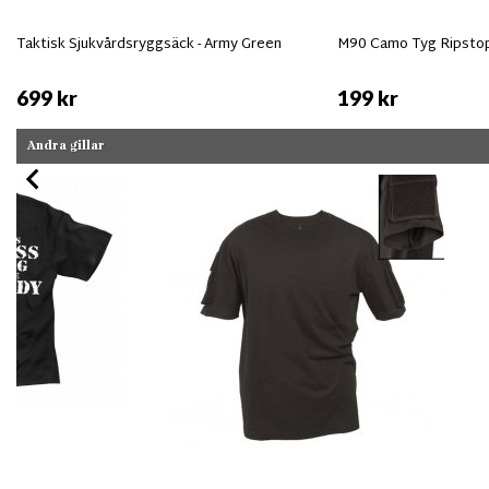
Taktisk Sjukvårdsryggsäck - Army Green
M90 Camo Tyg Ripsto
699 kr
199 kr
Andra gillar