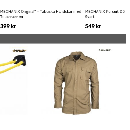
MECHANIX Original® – Taktiska Handskar med
MECHANIX Pursuit D5 Sk
Touchscreen
Svart
399 kr
549 kr