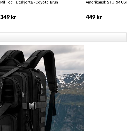
Mil Tec Fältskjorta - Coyote Brun
Amerikansk STURM USMC 
349 kr
449 kr