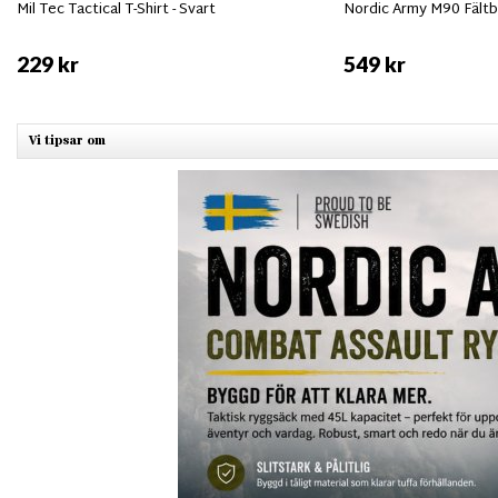
Mil Tec Tactical T-Shirt - Svart
Nordic Army M90 Fält
229 kr
549 kr
Vi tipsar om