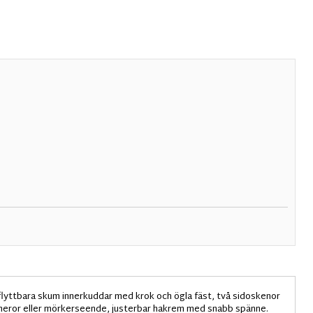
flyttbara skum innerkuddar med krok och ögla fäst, två sidoskenor
 kameror eller mörkerseende, justerbar hakrem med snabb spänne.