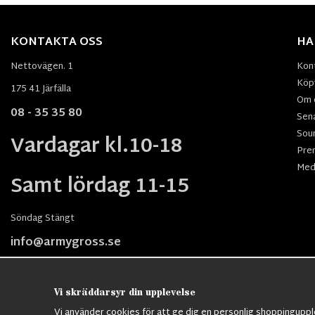
KONTAKTA OSS
HA
Nettovägen. 1
Kon
Köpv
175 41 Järfälla
Om 
08 - 35 35 80
Sen
Sou
Vardagar kl.10-18
Pre
Med
Samt lördag 11-15
Söndag Stängt
info@armygross.se
Vi skräddarsyr din upplevelse
Vi använder cookies för att ge dig en personlig shoppingupple