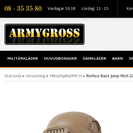
08 - 35 35 80
Vardagar 10-18
Lördag: 11 - 15
Kon
MILITÄRKLÄDER
HUVUDBONADER
DAMKLÄDER
BARN
S
Startsida
»
Utrustning
»
Militärhjälm/MICH
»
Rothco Base Jump Mich 200