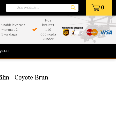
0
Hög
Snabb leverans
kvalitet
*normalt 2-
110
5 vardagar
000 nöjda
kunder
/SALE
älm - Coyote Brun