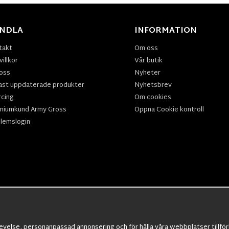
NDLA
INFORMATION
takt
Om oss
illkor
Vår butik
oss
Nyheter
ast uppdaterade produkter
Nyhetsbrev
rcing
Om cookies
miumkund Army Gross
Öppna Cookie kontroll
lemslogin
velse, personanpassad annonsering och för hålla våra webbplatser tillförli