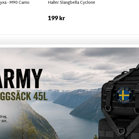
byxa - M90 Camo
Haller Slangbella Cyclone
199 kr