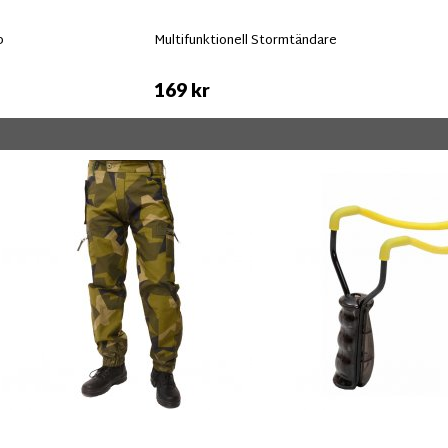
p
Multifunktionell Stormtändare
169 kr