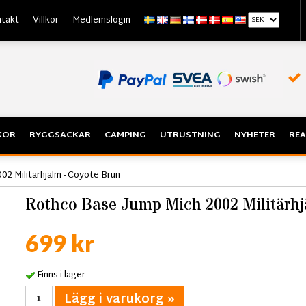
takt
Villkor
Medlemslogin
KOR
RYGGSÄCKAR
CAMPING
UTRUSTNING
NYHETER
REA
2 Militärhjälm - Coyote Brun
Rothco Base Jump Mich 2002 Militärhj
699 kr
Finns i lager
Lägg i varukorg »