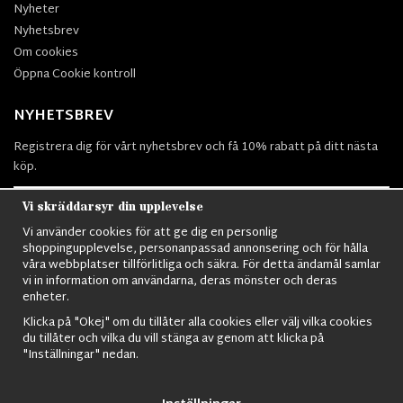
Nyheter
Nyhetsbrev
Om cookies
Öppna Cookie kontroll
NYHETSBREV
Registrera dig för vårt nyhetsbrev och få 10% rabatt på ditt nästa
köp.
Vi skräddarsyr din upplevelse
Vi använder cookies för att ge dig en personlig
Prenumerera
shoppingupplevelse, personanpassad annonsering och för hålla
våra webbplatser tillförlitliga och säkra. För detta ändamål samlar
vi in information om användarna, deras mönster och deras
enheter.
Klicka på "Okej" om du tillåter alla cookies eller välj vilka cookies
du tillåter och vilka du vill stänga av genom att klicka på
Nordens största utbud av
Militärkläder
,
M90 kläder,
Militärtöverskott,
"Inställningar" nedan.
Militärutrustning
,
Ordningsvakt utrustning,
väktarkläder
,
Militärbyxor,
Militärjackor,
M65 Jackor,
Bomberjackor,
Militärkängor,
Militära
Ryggsäckar,
Vintage Army kläder,
Sjömanskläder
,
Paracord
,
Gasmask
,