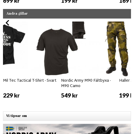
699 kr
199 kr
169 k
Andra gillar
Mil Tec Tactical T-Shirt - Svart
Nordic Army M90 Fältbyxa -
Haller S
M90 Camo
229 kr
549 kr
199 k
Vi tipsar om