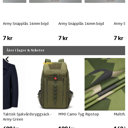
Army Snäpplås 16mm böjd
Army Snäpplås 16mm böjd
Army Sn
7 kr
7 kr
7 kr
Åter i lager & Nyheter
Nyhet
Taktisk Sjukvårdsryggsäck -
M90 Camo Tyg Ripstop
Multifu
Army Green