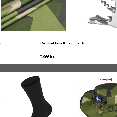
p
Multifunktionell Stormtändare
169 kr
Kampanj