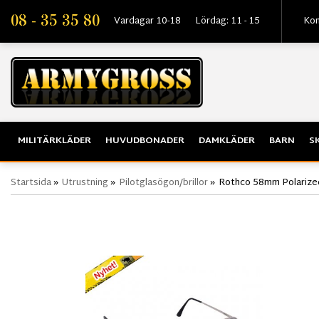
08 - 35 35 80
Vardagar 10-18
Lördag: 11 - 15
Kon
MILITÄRKLÄDER
HUVUDBONADER
DAMKLÄDER
BARN
S
Startsida
»
Utrustning
»
Pilotglasögon/brillor
»
Rothco 58mm Polarized