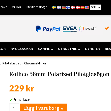
takt
Villkor
Medlemslogin
KOR
RYGGSÄCKAR
CAMPING
UTRUSTNING
NYHETER
REA
 Pilotglasögon Chrome/Mirror
Rothco 58mm Polarized Pilotglasögon
229 kr
Finns i lager
Lägg i varukorg »