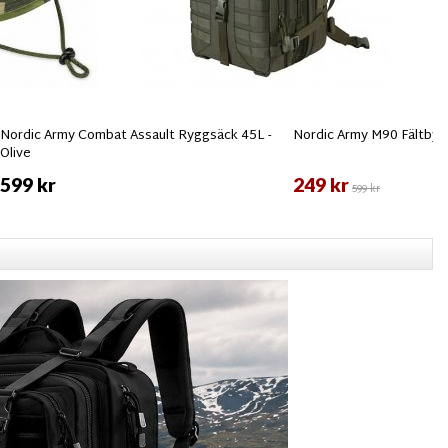
Nordic Army Combat Assault Ryggsäck 45L -
Nordic Army M90 Fältbyxa
Olive
599 kr
249 kr
599 kr