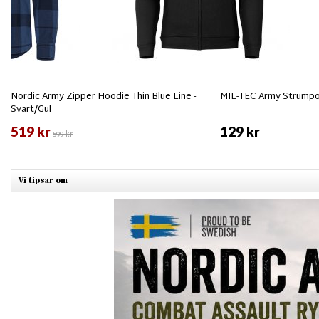
Nordic Army Zipper Hoodie Thin Blue Line -
MIL-TEC Army Strumpor
Svart/Gul
519 kr
129 kr
599 kr
Vi tipsar om