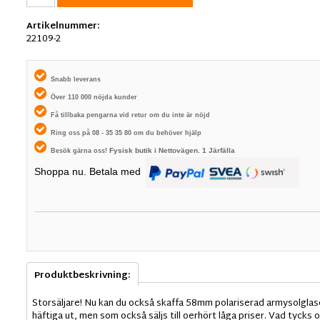
Artikelnummer:
22109-2
Snabb leverans
Över 110 000 nöjda kunder
Få tillbaka pengarna vid retur om du inte är nöjd
Ring oss på 08 - 35 35 80 om du behöver hjälp
Fysisk butik i
Nettovägen. 1
Järfälla
Besök gärna oss!
Shoppa nu. Betala med
Produktbeskrivning:
Storsäljare! Nu kan du också skaffa 58mm polariserad armysolglasö
häftiga ut, men som också säljs till oerhört låga priser. Vad tyck