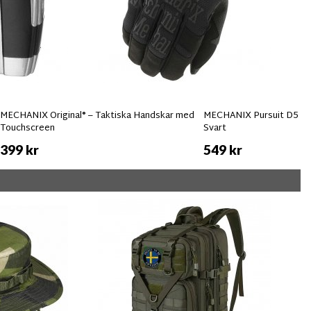
MECHANIX Original® – Taktiska Handskar med
MECHANIX Pursuit D5 Sk
Touchscreen
Svart
399 kr
549 kr