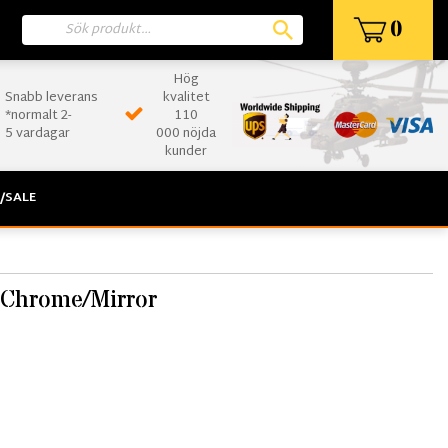
0
Hög
Snabb leverans
kvalitet
*normalt 2-
110
5 vardagar
000 nöjda
kunder
/SALE
 Chrome/Mirror