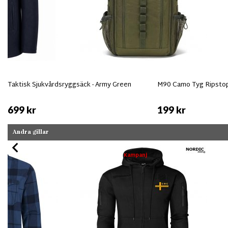
Taktisk Sjukvårdsryggsäck - Army Green
M90 Camo Tyg Ripsto
699 kr
199 kr
Andra gillar
Kampanj