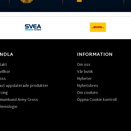
NDLA
INFORMATION
takt
Om oss
illkor
Vår butik
oss
Nyheter
ast uppdaterade produkter
Nyhetsbrev
rcing
Om cookies
miumkund Army Gross
Öppna Cookie kontroll
lemslogin