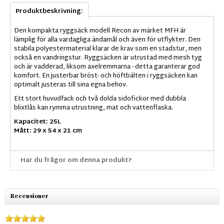
Produktbeskrivning:
Den kompakta ryggsäck modell Recon av märket MFH är
lämplig för alla vardagliga ändamål och även för utflykter. Den
stabila polyestermaterial klarar de krav som en stadstur, men
också en vandringstur. Ryggsäcken är utrustad med mesh tyg
och är vadderad, liksom axelremmarna - detta garanterar god
komfort. En justerbar bröst- och höftbälten i ryggsäcken kan
optimalt justeras till sina egna behov.
Ett stort huvudfack och två dolda sidofickor med dubbla
blixtlås kan rymma utrustning, mat och vattenflaska.
Kapacitet: 25L
Mått: 29 x 54 x 21 cm
Har du frågor om denna produkt?
Recensioner