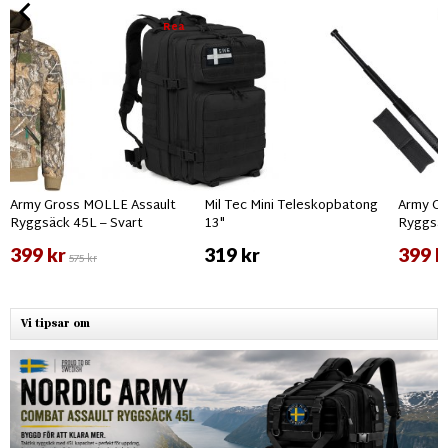
Rea
Army Gross MOLLE Assault
Mil Tec Mini Teleskopbatong
Army Gr
Ryggsäck 45L – Svart
13"
Ryggsäc
399 kr
319 kr
399 k
575 kr
Vi tipsar om