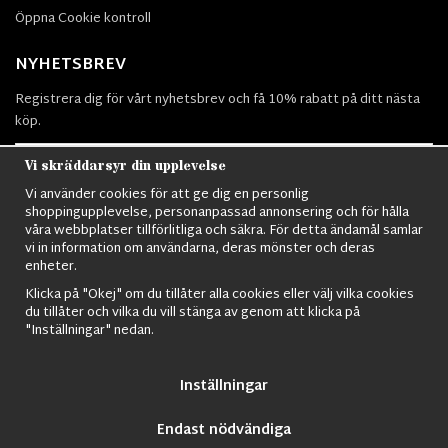
Öppna Cookie kontroll
NYHETSBREV
Registrera dig för vårt nyhetsbrev och få 10% rabatt på ditt nästa
köp.
Vi skräddarsyr din upplevelse
Vi använder cookies för att ge dig en personlig
Prenumerera
shoppingupplevelse, personanpassad annonsering och för hålla
våra webbplatser tillförlitliga och säkra. För detta ändamål samlar
vi in information om användarna, deras mönster och deras
enheter.
Klicka på "Okej" om du tillåter alla cookies eller välj vilka cookies
du tillåter och vilka du vill stänga av genom att klicka på
Nordens största utbud av
Militärkläder
,
M90 kläder,
Militärtöverskott,
"Inställningar" nedan.
Militärutrustning
,
Ordningsvakt utrustning,
väktarkläder
,
Militärbyxor,
Militärjackor,
M65 Jackor,
Bomberjackor,
Militärkängor,
Militära
Ryggsäckar,
Vintage Army kläder,
Sjömanskläder
,
Paracord
,
Gasmask
,
Inställningar
Ghillie Suits
,
Militärknivar
,
Militärklockor
,
Knivhandskar
,
Natotröjor
och
mycket mer..
Endast nödvändiga