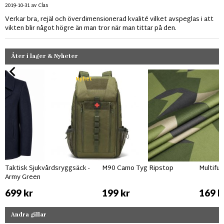
2019-10-31
av
Clas
Verkar bra, rejäl och överdimensionerad kvalité vilket avspeglas i att
vikten blir något högre än man tror när man tittar på den.
Åter i lager & Nyheter
Nyhet
Taktisk Sjukvårdsryggsäck -
M90 Camo Tyg Ripstop
Multifu
Army Green
699 kr
199 kr
169 k
Andra gillar