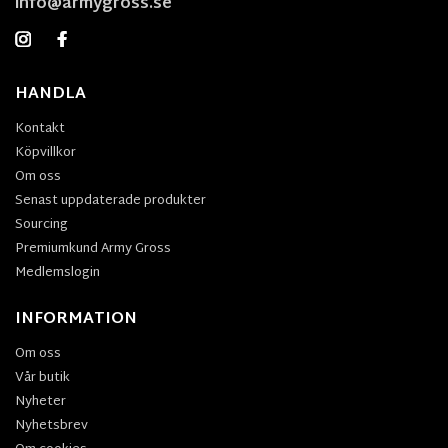
info@armygross.se
HANDLA
Kontakt
Köpvillkor
Om oss
Senast uppdaterade produkter
Sourcing
Premiumkund Army Gross
Medlemslogin
INFORMATION
Om oss
Vår butik
Nyheter
Nyhetsbrev