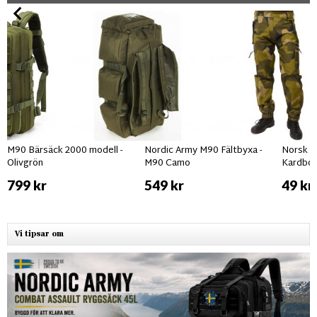
M90 Bärsäck 2000 modell -
Nordic Army M90 Fältbyxa -
Norsk F
Olivgrön
M90 Camo
Kardbor
799 kr
549 kr
49 kr
Vi tipsar om