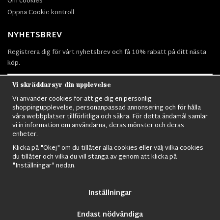
Om cookies
Öppna Cookie kontroll
NYHETSBREV
Registrera dig för vårt nyhetsbrev och få 10% rabatt på ditt nästa
köp.
Vi skräddarsyr din upplevelse
Vi använder cookies för att ge dig en personlig
Prenumerera
shoppingupplevelse, personanpassad annonsering och för hålla
våra webbplatser tillförlitliga och säkra. För detta ändamål samlar
vi in information om användarna, deras mönster och deras
enheter.
Klicka på "Okej" om du tillåter alla cookies eller välj vilka cookies
du tillåter och vilka du vill stänga av genom att klicka på
Nordens största utbud av
Militärkläder
,
M90 kläder,
Militärtöverskott,
"Inställningar" nedan.
Militärutrustning
,
Ordningsvakt utrustning,
väktarkläder
,
Militärbyxor,
Militärjackor,
M65 Jackor,
Bomberjackor,
Militärkängor,
Militära
Ryggsäckar,
Vintage Army kläder,
Sjömanskläder
,
Paracord
,
Gasmask
,
Inställningar
Ghillie Suits
,
Militärknivar
,
Militärklockor
,
Knivhandskar
,
Natotröjor
och
mycket mer..
Endast nödvändiga