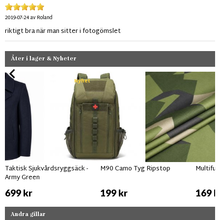
2019-07-24
av
Roland
riktigt bra när man sitter i fotogömslet
Åter i lager & Nyheter
Nyhet
Taktisk Sjukvårdsryggsäck -
M90 Camo Tyg Ripstop
Multifu
Army Green
699 kr
199 kr
169 k
Andra gillar