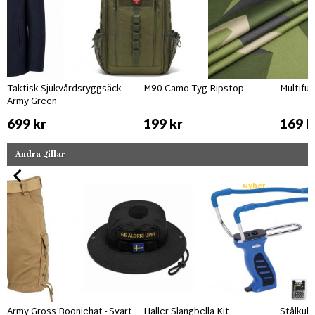
Taktisk Sjukvårdsryggsäck -
M90 Camo Tyg Ripstop
Multifu
Army Green
699 kr
199 kr
169 k
Andra gillar
Nyhet
Army Gross Booniehat - Svart
Haller Slangbella Kit
Stålkulo