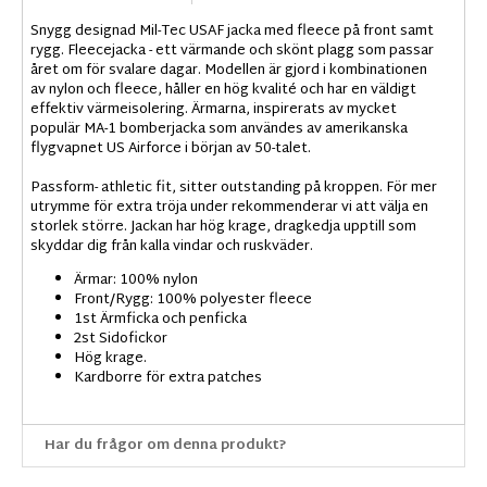
Snygg designad Mil-Tec USAF jacka med fleece på front samt
rygg. Fleecejacka - ett värmande och skönt plagg som passar
året om för svalare dagar. Modellen är gjord i kombinationen
av nylon och fleece, håller en hög kvalité och har en väldigt
effektiv värmeisolering. Ärmarna, inspirerats av mycket
populär MA-1 bomberjacka som användes av amerikanska
flygvapnet US Airforce i början av 50-talet.
Passform- athletic fit, sitter outstanding på kroppen. För mer
utrymme för extra tröja under rekommenderar vi att välja en
storlek större. Jackan har hög krage, dragkedja upptill som
skyddar dig från kalla vindar och ruskväder.
Ärmar: 100% nylon
Front/Rygg: 100% polyester fleece
1st Ärmficka och penficka
2st Sidofickor
Hög krage.
Kardborre för extra patches
Har du frågor om denna produkt?