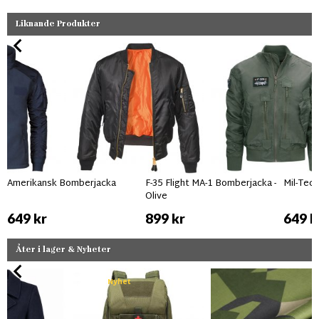
Liknande Produkter
Amerikansk Bomberjacka
F-35 Flight MA-1 Bomberjacka -
Mil-Tec 
Olive
649 kr
899 kr
649 k
Åter i lager & Nyheter
Nyhet