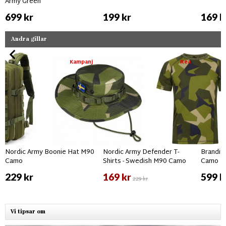
Army Green
699 kr
199 kr
169 k
Andra gillar
Kampanj
Rea
Nordic Army Boonie Hat M90
Nordic Army Defender T-
Brandit
Camo
Shirts - Swedish M90 Camo
Camo
229 kr
169 kr
599 k
229 kr
Vi tipsar om