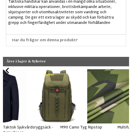
Taktiska handskar kan användas i en mängd olika situationer,
inklusive militära operationer, brottsbekämpande arbete,
skjutsporter och utomhusaktiviteter som vandring och
camping. De ger ett extra lager av skydd och kan förbättra
grepp och fingerfärdighet under utmanande förhållanden
Har du frågor om denna produkt?
Åter i lager & Nyheter
Nyhet
Taktisk Sjukvårdsryggsäck -
M90 Camo Tyg Ripstop
Multifu