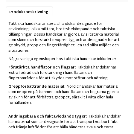
Produktbeskrivning:
Taktiska handskar är specialhandskar designade för
användning i olika militära, brottsbekämpande och taktiska
tillämpningar. Dessa handskar är gjorda av slitstarka material
som skinn och förstärkt neopren-tyg och är designade för att
ge skydd, grepp och fingerfärdighet i en rad olika miljöer och
situationer.
Några vanliga egenskaper hos taktiska handskar inkluderar:
Förstärkta handflator och fingrar:
Taktiska handskar har
extra fodrad och förstärkning i handflatan och
fingerområdena för att skydda mot stötar och nötning.
Greppförbättrande material:
Nordic handskar har material
som neopren på tummen och handflatan och fingrarna gjorda
av skinn för att förbättra greppet, särskilt i våta eller hala
förhållanden.
Andningsbara och fuktavledande tyger:
Taktiska handskar
har material som är designade för att transportera bort fukt
och främja luftflödet för att hålla händerna svala och torra.