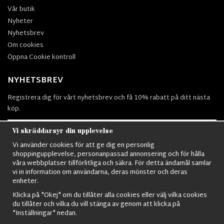
Vår butik
Nyheter
Nyhetsbrev
Om cookies
Öppna Cookie kontroll
NYHETSBREV
Registrera dig för vårt nyhetsbrev och få 10% rabatt på ditt nästa
köp.
Vi skräddarsyr din upplevelse
Vi använder cookies för att ge dig en personlig
Prenumerera
shoppingupplevelse, personanpassad annonsering och för hålla
våra webbplatser tillförlitliga och säkra. För detta ändamål samlar
vi in information om användarna, deras mönster och deras
enheter.
Klicka på "Okej" om du tillåter alla cookies eller välj vilka cookies
du tillåter och vilka du vill stänga av genom att klicka på
Nordens största utbud av
Militärkläder
,
M90 kläder,
Militärtöverskott,
"Inställningar" nedan.
Militärutrustning
,
Ordningsvakt utrustning,
väktarkläder
,
Militärbyxor,