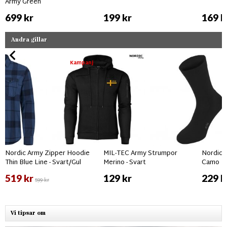
Army Green
699 kr
199 kr
169 k
Andra gillar
Kampanj
Nordic Army Zipper Hoodie
MIL-TEC Army Strumpor
Nordic 
Thin Blue Line - Svart/Gul
Merino - Svart
Camo
519 kr
129 kr
229 k
599 kr
Vi tipsar om