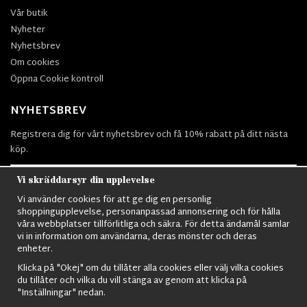
Vår butik
Nyheter
Nyhetsbrev
Om cookies
Öppna Cookie kontroll
NYHETSBREV
Registrera dig för vårt nyhetsbrev och få 10% rabatt på ditt nästa
köp.
Vi skräddarsyr din upplevelse
Vi använder cookies för att ge dig en personlig
Prenumerera
shoppingupplevelse, personanpassad annonsering och för hålla
våra webbplatser tillförlitliga och säkra. För detta ändamål samlar
vi in information om användarna, deras mönster och deras
enheter.
Klicka på "Okej" om du tillåter alla cookies eller välj vilka cookies
du tillåter och vilka du vill stänga av genom att klicka på
Nordens största utbud av
Militärkläder
,
M90 kläder,
Militärtöverskott,
"Inställningar" nedan.
Militärutrustning
,
Ordningsvakt utrustning,
väktarkläder
,
Militärbyxor,