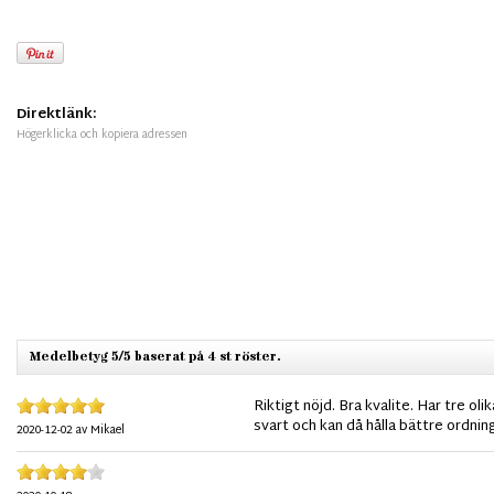
Direktlänk:
Högerklicka och kopiera adressen
Medelbetyg 5/5 baserat på 4 st röster.
Riktigt nöjd. Bra kvalite. Har tre o
svart och kan då hålla bättre ordni
2020-12-02
av
Mikael