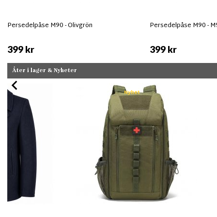
Persedelpåse M90 - Olivgrön
Persedelpåse M90 - 
399 kr
399 kr
Åter i lager & Nyheter
Nyhet