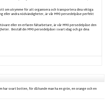
tt om utrymme för att organisera och transportera dina viktiga
ing eller andra nödvändigheter, är vår M90 persedelpåse perfekt
utövare eller en erfaren fältarbetare, är vår M90 persedelpåse den
igheter. Beställ din M90 persedelpåse i svart idag och ge dina
som har svart botten, för då kunde man ha en grön, en orange och en