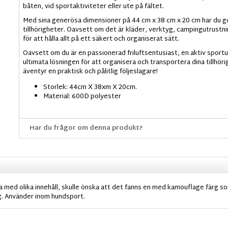
båten, vid sportaktiviteter eller ute på fältet.
Med sina generösa dimensioner på 44 cm x 38 cm x 20 cm har du go
tillhörigheter. Oavsett om det är kläder, verktyg, campingutrustn
för att hålla allt på ett säkert och organiserat sätt.
Oavsett om du är en passionerad friluftsentusiast, en aktiv sport
ultimata lösningen för att organisera och transportera dina tillhör
äventyr en praktisk och pålitlig följeslagare!
Storlek: 44cm X 38xm X 20cm.
Material: 600D polyester
Har du frågor om denna produkt?
lika med olika innehåll, skulle önska att det fanns en med kamouflage färg 
ng. Använder inom hundsport.