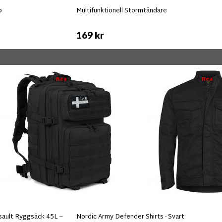
p
Multifunktionell Stormtändare
169 kr
Rea
Rea
ault Ryggsäck 45L –
Nordic Army Defender Shirts - Svart