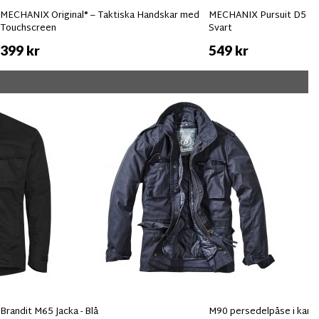
MECHANIX Original® – Taktiska Handskar med
MECHANIX Pursuit D5 Sk
Touchscreen
Svart
399 kr
549 kr
Brandit M65 Jacka - Blå
M90 persedelpåse i kam