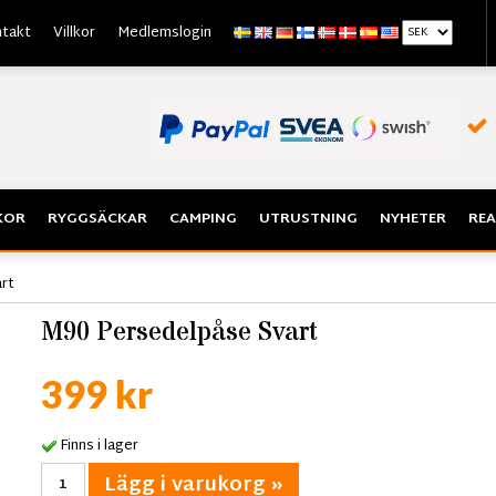
takt
Villkor
Medlemslogin
KOR
RYGGSÄCKAR
CAMPING
UTRUSTNING
NYHETER
REA
rt
M90 Persedelpåse Svart
399 kr
Finns i lager
Lägg i varukorg »