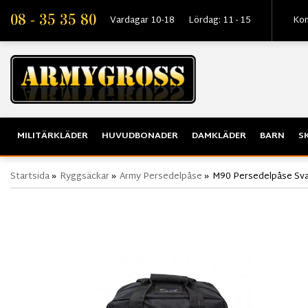
08 - 35 35 80
Vardagar 10-18
Lördag: 11 - 15
Kon
MILITÄRKLÄDER
HUVUDBONADER
DAMKLÄDER
BARN
S
Startsida
»
Ryggsäckar
»
Army Persedelpåse
»
M90 Persedelpåse Sva