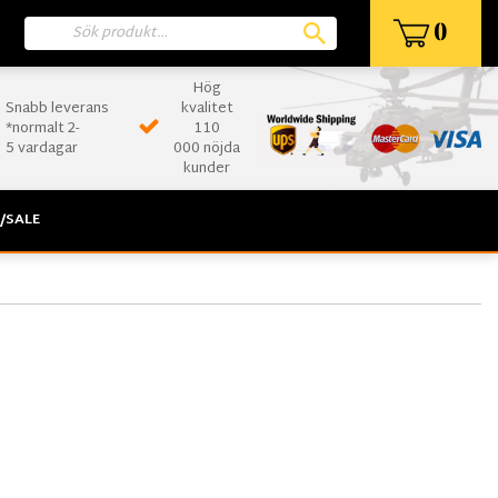
0
Hög
Snabb leverans
kvalitet
*normalt 2-
110
5 vardagar
000 nöjda
kunder
/SALE