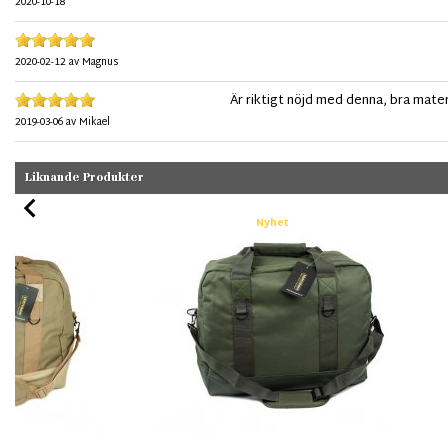
2020-10-18
2020-02-12
av
Magnus
Är riktigt nöjd med denna, bra mater
2019-03-06
av
Mikael
Liknande Produkter
Nyhet