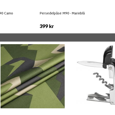
M90 Camo
Persedelpåse M90 - Marinblå
399 kr