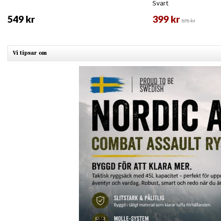
Svart
549 kr
399 kr
575 kr
Vi tipsar om