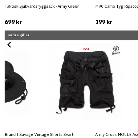
Taktisk Sjukvårdsryggsäck - Army Green
M90 Camo Tyg Ripsto
699 kr
199 kr
Andra gillar
Rea
Brandit Savage Vintage Shorts Svart
Army Gross MOLLE Ass