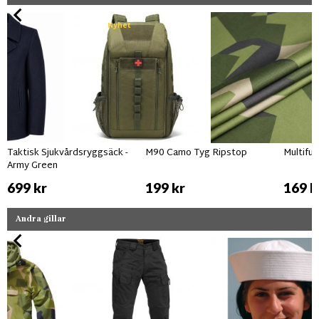
Nyhet
Taktisk Sjukvårdsryggsäck -
M90 Camo Tyg Ripstop
Multifu
Army Green
699 kr
199 kr
169 k
Andra gillar