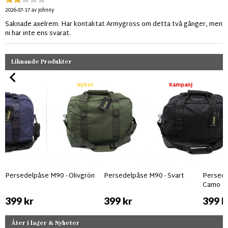
2026-07-17
av
Johnny
Saknade axelrem. Har kontaktat Armygross om detta två gånger, men
ni har inte ens svarat.
Liknande Produkter
Nyhet
Kampanj
Persedelpåse M90 - Olivgrön
Persedelpåse M90 - Svart
Persede
Camo
399 kr
399 kr
399 k
Åter i lager & Nyheter