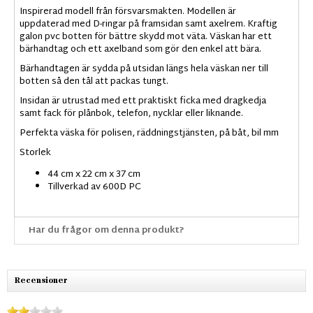
Inspirerad modell från försvarsmakten. Modellen är
uppdaterad med D-ringar på framsidan samt axelrem. Kraftig
galon pvc botten för bättre skydd mot väta. Väskan har ett
bärhandtag och ett axelband som gör den enkel att bära.
Bärhandtagen är sydda på utsidan längs hela väskan ner till
botten så den tål att packas tungt.
Insidan är utrustad med ett praktiskt ficka med dragkedja
samt fack för plånbok, telefon, nycklar eller liknande.
Perfekta väska för polisen, räddningstjänsten, på båt, bil mm
Storlek
44 cm x 22 cm x 37 cm
Tillverkad av 600D PC
Har du frågor om denna produkt?
Recensioner