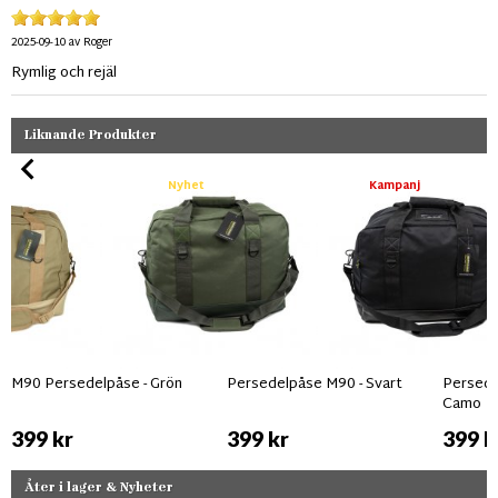
2025-09-10
av
Roger
Rymlig och rejäl
Liknande Produkter
Nyhet
Kampanj
M90 Persedelpåse - Grön
Persedelpåse M90 - Svart
Persede
Camo
399 kr
399 kr
399 k
Åter i lager & Nyheter