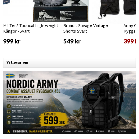
Mil Tec® Tactical Lightweight
Brandit Savage Vintage
Army Gr
Kängor - Svart
Shorts Svart
Ryggsäc
999 kr
549 kr
399 k
Vi tipsar om