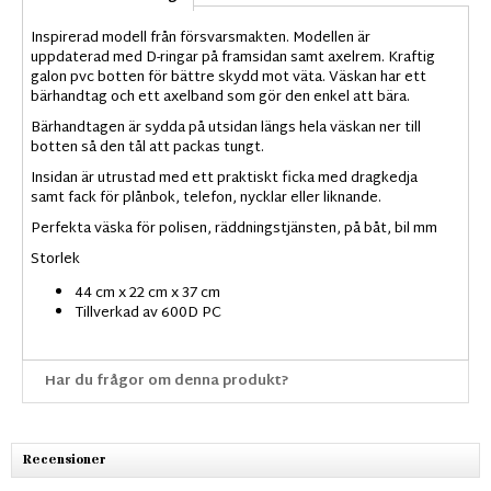
Inspirerad modell från försvarsmakten. Modellen är
uppdaterad med D-ringar på framsidan samt axelrem. Kraftig
galon pvc botten för bättre skydd mot väta. Väskan har ett
bärhandtag och ett axelband som gör den enkel att bära.
Bärhandtagen är sydda på utsidan längs hela väskan ner till
botten så den tål att packas tungt.
Insidan är utrustad med ett praktiskt ficka med dragkedja
samt fack för plånbok, telefon, nycklar eller liknande.
Perfekta väska för polisen, räddningstjänsten, på båt, bil mm
Storlek
44 cm x 22 cm x 37 cm
Tillverkad av 600D PC
Har du frågor om denna produkt?
Recensioner