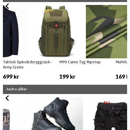
Nyhet
Taktisk Sjukvårdsryggsäck -
M90 Camo Tyg Ripstop
Multifu
Army Green
699 kr
199 kr
169 k
Andra gillar
Rea