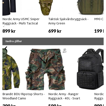
Nordic Army USMC Sniper
Taktisk Sjukvårdsryggsäck -
M90 Ca
Ryggsäck - Multi Tactical
Army Green
Camo
899 kr
699 kr
199 k
Andra gillar
Brandit BDU Ripstop Shorts -
Nordic Army - Ranger
Nordic 
Woodland Camo
Ryggsäck - 40L - Svart
Ryggsä
399 kr
599 kr
899 k