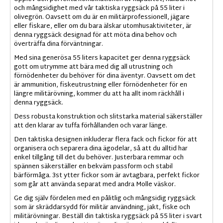
och mångsidighet med vår taktiska ryggsäck på 55 liter i
olivegrön. Oavsett om du är en militärprofessionell, jägare
eller fiskare, eller om du bara älskar utomhusaktiviteter, är
denna ryggsäck designad för att möta dina behov och
överträffa dina förväntningar.
Med sina generösa 55 liters kapacitet ger denna ryggsäck
gott om utrymme att bära med dig all utrustning och
förnödenheter du behöver för dina äventyr. Oavsett om det
är ammunition, fiskeutrustning eller förnödenheter för en
längre militärövning, kommer du att ha allt inom räckhåll i
denna ryggsäck.
Dess robusta konstruktion och slitstarka material säkerställer
att den klarar av tuffa förhållanden och varar länge.
Den taktiska designen inkluderar flera fack och fickor för att
organisera och separera dina ägodelar, så att du alltid har
enkel tillgång till det du behöver. Justerbara remmar och
spännen säkerställer en bekväm passform och stabil
bärförmåga. 3st ytter fickor som är avtagbara, perfekt fickor
som går att använda separat med andra Molle väskor.
Ge dig själv fördelen med en pålitlig och mångsidig ryggsäck
som är skräddarsydd för militär användning, jakt, fiske och
militärövningar. Beställ din taktiska ryggsäck på 55 liter i svart