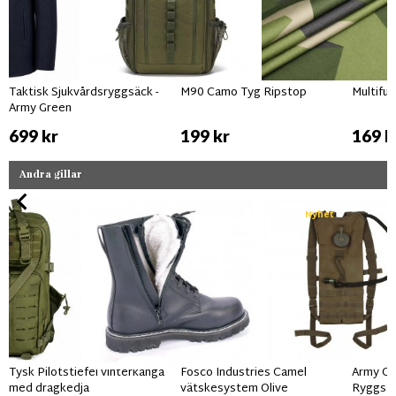
Taktisk Sjukvårdsryggsäck -
M90 Camo Tyg Ripstop
Multifu
Army Green
699 kr
199 kr
169 k
Andra gillar
Nyhet
Tysk Pilotstiefel vinterkänga
Fosco Industries Camel
Army Gr
med dragkedja
vätskesystem Olive
Ryggsäc