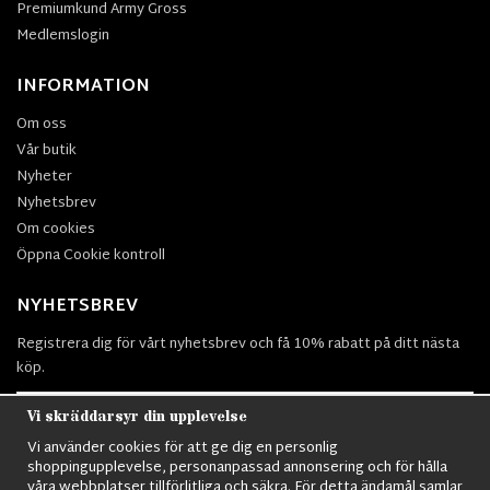
Premiumkund Army Gross
Medlemslogin
INFORMATION
Om oss
Vår butik
Nyheter
Nyhetsbrev
Om cookies
Öppna Cookie kontroll
NYHETSBREV
Registrera dig för vårt nyhetsbrev och få 10% rabatt på ditt nästa
köp.
Vi skräddarsyr din upplevelse
Vi använder cookies för att ge dig en personlig
Prenumerera
shoppingupplevelse, personanpassad annonsering och för hålla
våra webbplatser tillförlitliga och säkra. För detta ändamål samlar