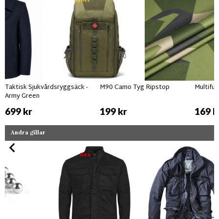
Nyhet
Taktisk Sjukvårdsryggsäck -
M90 Camo Tyg Ripstop
Multifu
Army Green
699 kr
199 kr
169 k
Andra gillar
Rea