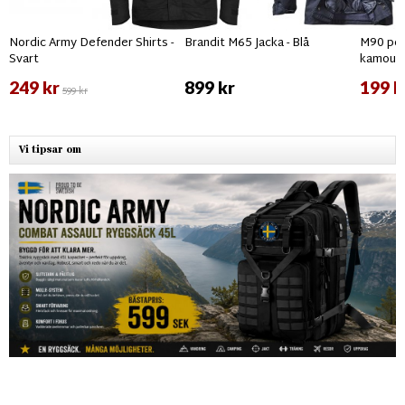
Nordic Army Defender Shirts -
Brandit M65 Jacka - Blå
M90 per
Svart
kamouf
249 kr
899 kr
199 k
599 kr
Vi tipsar om