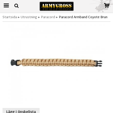
Startsida
»
Utrustning
»
Paracord
»
Paracord Armband Coyote Brun
Lägg i önskelista